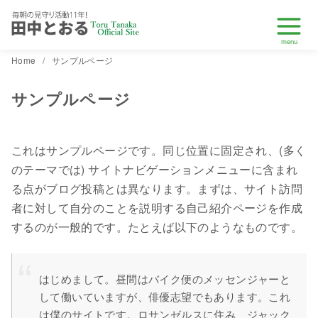
コ
Home
サンプルページ
ン
サンプルページ
テ
ン
ツ
これはサンプルページです。同じ位置に固定され、(多く
へ
のテーマでは) サイトナビゲーションメニューに含まれ
移
る点がブログ投稿とは異なります。まずは、サイト訪問
動
者に対して自分のことを説明する自己紹介ページを作成
するのが一般的です。たとえば以下のようなものです。
はじめまして。昼間はバイク便のメッセンジャーと
して働いていますが、俳優志望でもあります。これ
は僕のサイトです。ロサンゼルスに住み、ジャック